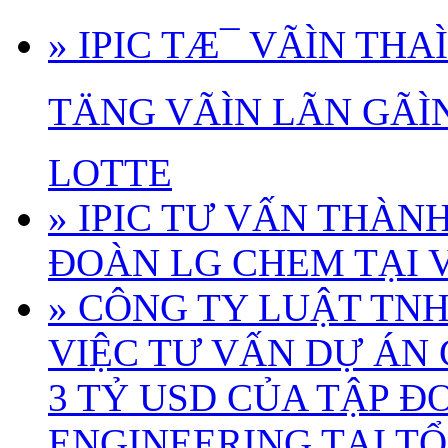
» IPIC TÆ¯ VÃÌN TH
TÄNG VÃÌN LÃN GÃÌ
LOTTE
» IPIC TƯ VẤN THÀN
ĐOÀN LG CHEM TẠI 
» CÔNG TY LUẬT TN
VIỆC TƯ VẤN DỰ ÁN
3 TỶ USD CỦA TẬP 
ENGINEERING TẠI T