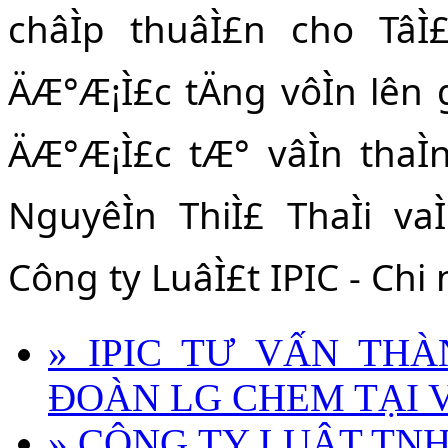
châÌp thuâÌ£n cho TâÌ£p
ÄÆ°Æ¡Ì£c tÄng vôÌn lên g
ÄÆ°Æ¡Ì£c tÆ° vâÌn thaÌ
NguyêÌn ThiÌ£ ThaÌi va
Công ty LuâÌ£t IPIC - Chi n
» IPIC TƯ VẤN TH
ĐOÀN LG CHEM TẠI 
» CÔNG TY LUẬT TN