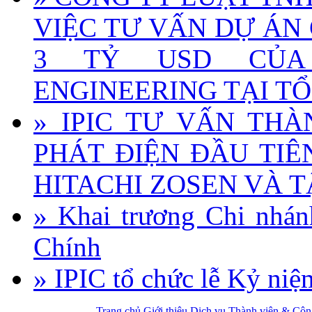
VIỆC TƯ VẤN DỰ ÁN
3 TỶ USD CỦA
ENGINEERING TẠI T
» IPIC TƯ VẤN TH
PHÁT ĐIỆN ĐẦU TIÊ
HITACHI ZOSEN VÀ 
» Khai trương Chi nhán
Chính
» IPIC tổ chức lễ Kỷ ni
Trang chủ
Giới thiệu
Dịch vụ
Thành viên & Cộn