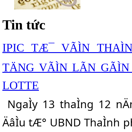
Tin tức
IPIC TÆ¯ VÃÌN THA
TÄNG VÃÌN LÃN GÃÌN
LOTTE
NgaÌy 13 thaÌng 12 nÄm
ÄâÌu tÆ° UBND ThaÌnh phôÌ